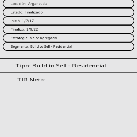
Locación:
Arganzuela
Estado:
Finalizado
Inició:
1/7/17
Finalizó:
1/9/22
Estrategia:
Valor Agregado
Segmento:
Build to Sell - Residencial
Tipo:
Build to Sell - Residencial
TIR Neta:
Ponte en contacto con nosotros escribiendo un correo a
info@orinoquia.es